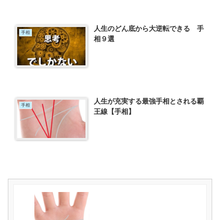
人生のどん底から大逆転できる 手
手相
相９選
人生が充実する最強手相とされる覇
手相
王線【手相】