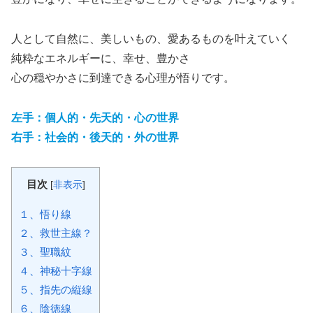
人として自然に、美しいもの、愛あるものを叶えていく
純粋なエネルギーに、幸せ、豊かさ
心の穏やかさに到達できる心理が悟りです。
左手：個人的・先天的・心の世界
右手：社会的・後天的・外の世界
目次
[
非表示
]
１、悟り線
２、救世主線？
３、聖職紋
４、神秘十字線
５、指先の縦線
６、陰徳線