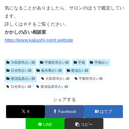
気になることがありましたら、サロンのほうで鑑定してい
ます。
詳しくはＨＰをご覧ください。
かかしの占い相談室
https://www.kakashi-spirit.website
大田原市占い師
宇都宮市占い師
手相
手相占い
日光市占い師
栃木県占い師
那須占い師
那須塩原占い師
大田原市占い師
宇都宮市占い師
日光市占い師
那須塩原市占い師
シェアする
X
Facebook
はてブ
LINE
コピー