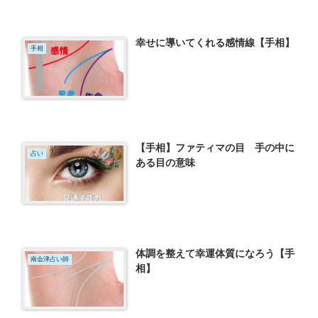
幸せに導いてくれる感情線【手相】
手相
【手相】ファティマの目 手の中に
占い
ある目の意味
体調を整えて幸運体質になろう【手
南会津占い師
相】