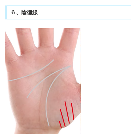
６、陰徳線