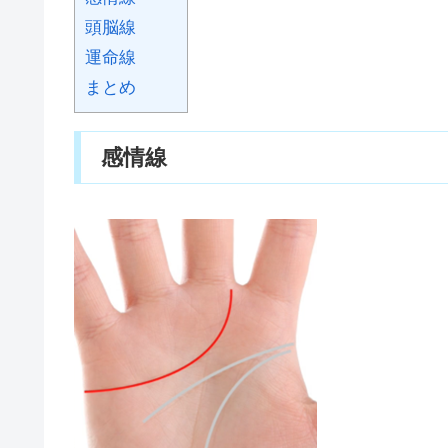
頭脳線
運命線
まとめ
感情線