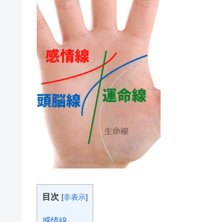
目次
[
非表示
]
感情線