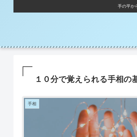
手の平か
１０分で覚えられる手相の
手相