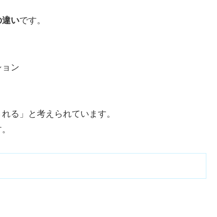
の違い
です。
ション
される」と考えられています。
す。