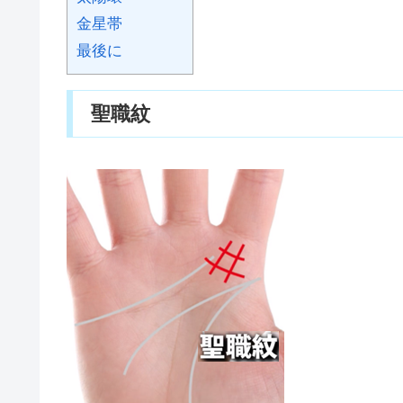
金星帯
最後に
聖職紋