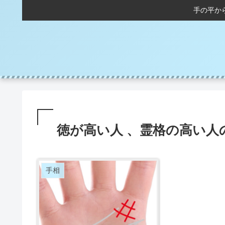
手の平か
徳が高い人 、霊格の高い人
手相