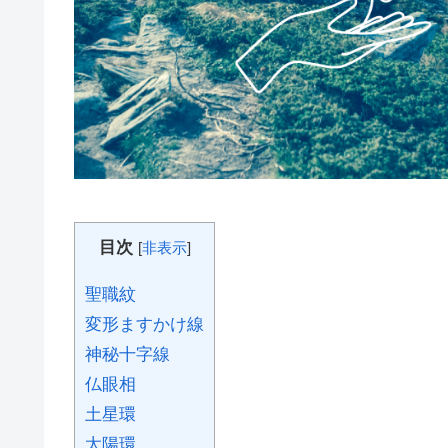
目次
[
非表示
]
聖職紋
変形ますかけ線
神秘十字線
仏眼相
土星環
太陽環