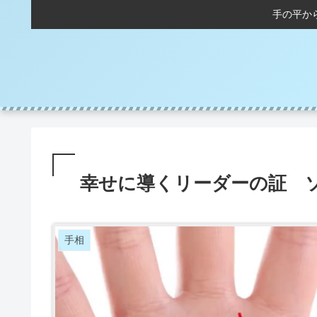
手の平か
幸せに導くリーダーの証 
手相