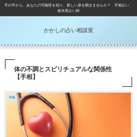
手の平から、あなたの可能性を知り、新しい扉を開きませんか？ 手相占い
栃木県占い師
かかしの占い相談室
体の不調とスピリチュアルな関係性
【手相】
手相