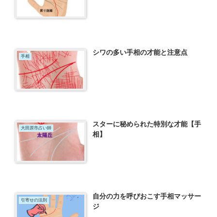
シワの多い手相の才能と注意点
手相
スターに秘められた特別な才能【手
大田原市占い師
相】
自分の力を呼びおこす手相マッサー
引寄せの法則
ジ