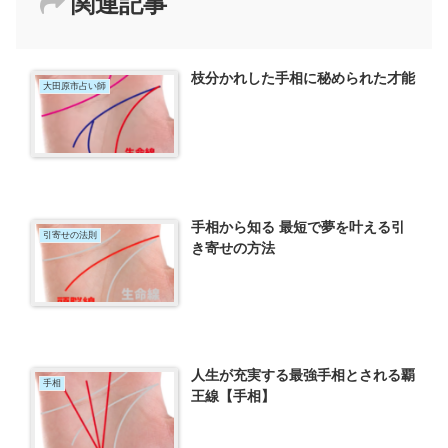
関連記事
枝分かれした手相に秘められた才能
大田原市占い師
手相から知る 最短で夢を叶える引
引寄せの法則
き寄せの方法
人生が充実する最強手相とされる覇
手相
王線【手相】