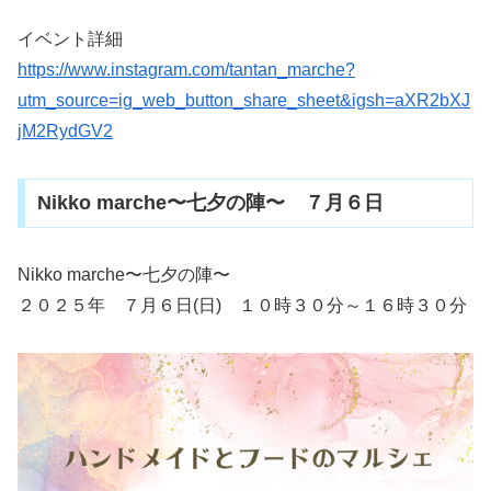
イベント詳細
https://www.instagram.com/tantan_marche?
utm_source=ig_web_button_share_sheet&igsh=aXR2bXJ
jM2RydGV2
Nikko marche〜七夕の陣〜 ７月６日
Nikko marche〜七夕の陣〜
２０２５年 ７月６日(日) １０時３０分～１６時３０分