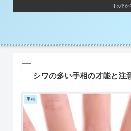
手の平か
シワの多い手相の才能と注
手相